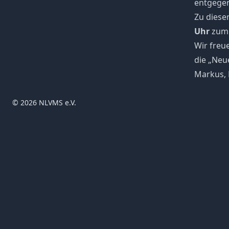
entgegen
Zu diese
Uhr
zum 
Wir freu
die „Neu
Markus, 
© 2026 NLVMS e.V.